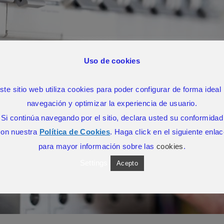
Uso de cookies
ste sitio web utiliza cookies para poder configurar de forma ideal 
navegación y optimizar la experiencia de usuario.
Si continúa navegando por el sitio, declara usted su conformidad
con nuestra
Política de Cookies
. Haga click en el siguiente enla
para mayor información sobre las
cookies
.
Settings
Acepto