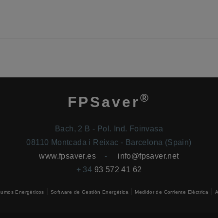
®
FPSaver
Bach, 2 B - Pol. Ind. Foinvasa
08110 Montcada i Reixac - Barcelona (Spain)
www.fpsaver.es
-
info@fpsaver.net
+ 34
93 572 41 62
|
|
|
umos Energéticos
Software de Gestión Energética
Medidor de Corriente Eléctrica
A