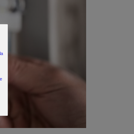
la
ce