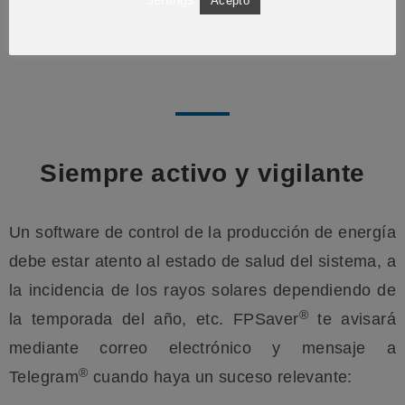
Acepto
Coherencia de la potencia generada respecto a
la potencia nominal
Siempre activo y vigilante
Un software de control de la producción de energía
debe estar atento al estado de salud del sistema, a
la incidencia de los rayos solares dependiendo de
®
la temporada del año, etc. FPSaver
te avisará
mediante correo electrónico y mensaje a
®
Telegram
cuando haya un suceso relevante: