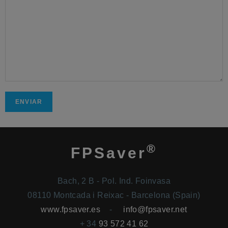
®
FPSaver
Bach, 2 B - Pol. Ind. Foinvasa
08110 Montcada i Reixac - Barcelona (Spain)
www.fpsaver.es
-
info@fpsaver.net
+ 34
93 572 41 62