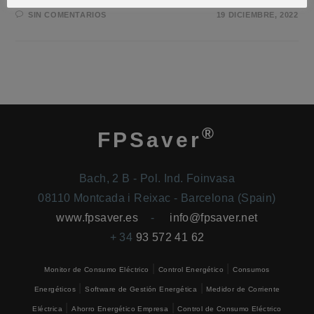
SIN COMENTARIOS
19 DICIEMBRE, 2022
®
FPSaver
Bach, 2 B - Pol. Ind. Foinvasa
08110 Montcada i Reixac - Barcelona (Spain)
www.fpsaver.es
-
info@fpsaver.net
+ 34
93 572 41 62
|
|
Monitor de Consumo Eléctrico
Control Energético
Consumos
|
|
Energéticos
Software de Gestión Energética
Medidor de Corriente
|
|
Eléctrica
Ahorro Energético Empresa
Control de Consumo Eléctrico