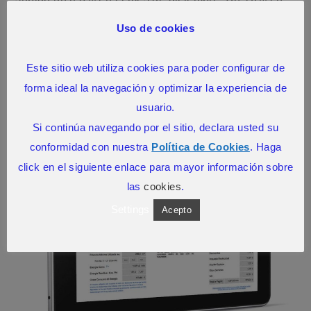
la…
Uso de cookies
SIN COMENTARIOS
18 ENERO, 2016
Este sitio web utiliza cookies para poder configurar de
forma ideal la navegación y optimizar la experiencia de
usuario.
Si continúa navegando por el sitio, declara usted su
conformidad con nuestra
Política de Cookies
. Haga
click en el siguiente enlace para mayor información sobre
las
cookies
.
Settings
Acepto