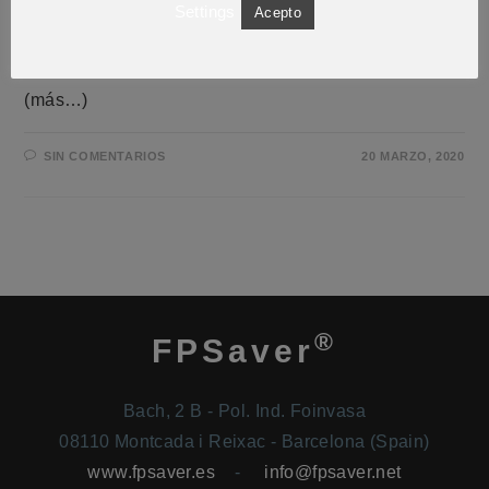
Settings
Acepto
fotovoltaica
. ¡No te pierdas este artículo que
hemos preparado para ti!
(más…)
SIN COMENTARIOS
20 MARZO, 2020
®
FPSaver
Bach, 2 B - Pol. Ind. Foinvasa
08110 Montcada i Reixac - Barcelona (Spain)
www.fpsaver.es
-
info@fpsaver.net