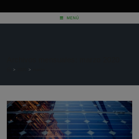
MENÚ
Archivos mensuales: marzo 2020
>
2020
>
marzo