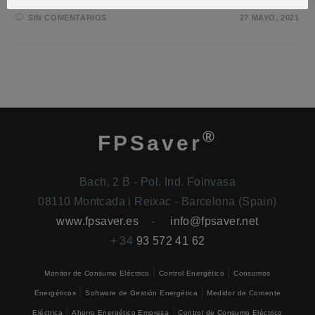
SIN COMENTARIOS
27 MAYO, 2021
®
FPSaver
Bach, 2 B - Pol. Ind. Foinvasa
08110 Montcada i Reixac - Barcelona (Spain)
www.fpsaver.es
-
info@fpsaver.net
+ 34
93 572 41 62
|
|
Monitor de Consumo Eléctrico
Control Energético
Consumos
|
|
Energéticos
Software de Gestión Energética
Medidor de Corriente
|
|
Eléctrica
Ahorro Energético Empresa
Control de Consumo Eléctrico