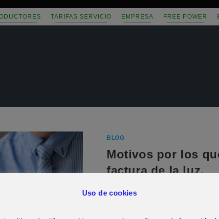
ODUCTORES
TARIFAS SERVICIO
EMPRESA
FREE POWER
022
BLOG
Motivos por los q
factura de la luz.
Uso de cookies
El desorbitado precio de la luz
conversaciones actuales. De