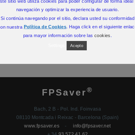
ste sitio web utiliza cookies para poder configurar de forma ideal 
navegación y optimizar la experiencia de usuario.
SIN COMENTARIOS
Si continúa navegando por el sitio, declara usted su conformidad
con nuestra
Política de Cookies
. Haga click en el siguiente enla
para mayor información sobre las
cookies
.
Settings
Acepto
®
FPSaver
Bach, 2 B - Pol. Ind. Foinvasa
08110 Montcada i Reixac - Barcelona (Spain)
www.fpsaver.es
-
info@fpsaver.net
+ 34
93 572 41 62