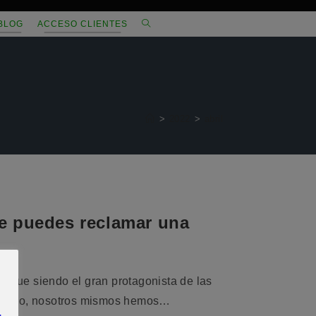
ALTERNAR
BLOG
ACCESO CLIENTES
BÚSQUEDA
DE
LA
>
2022
>
abril
WEB
ue puedes reclamar una
 sigue siendo el gran protagonista de las
 hecho, nosotros mismos hemos…