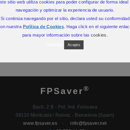
ste sitio web utiliza cookies para poder configurar de forma ideal 
SIN COMENTARIOS
navegación y optimizar la experiencia de usuario.
Si continúa navegando por el sitio, declara usted su conformidad
con nuestra
Política de Cookies
. Haga click en el siguiente enla
para mayor información sobre las
cookies
.
Settings
Acepto
®
FPSaver
Bach, 2 B - Pol. Ind. Foinvasa
08110 Montcada i Reixac - Barcelona (Spain)
www.fpsaver.es
-
info@fpsaver.net