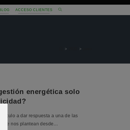
ALTERNAR
BLOG
ACCESO CLIENTES
BÚSQUEDA
DE
LA
>
2022
>
junio
WEB
gestión energética solo
ricidad?
artículo a dar respuesta a una de las
mente nos plantean desde…