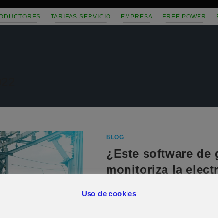
ODUCTORES
TARIFAS SERVICIO
EMPRESA
FREE POWER
022
BLOG
¿Este software de 
monitoriza la elect
Uso de cookies
Hoy nos gustaría dedicar este 
preguntas que más frecuente