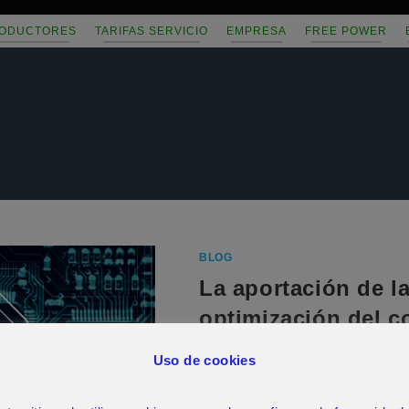
ODUCTORES
TARIFAS SERVICIO
EMPRESA
FREE POWER
BLOG
La aportación de la 
optimización del 
Uso de cookies
Los grandes beneficios que apo
como FP Saver® no hubieran si