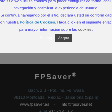
ste sitio web utiliza cookies para poder configurar de forma ideal 
navegación y optimizar la experiencia de usuario.
SIN COMENTARIOS
Si continúa navegando por el sitio, declara usted su conformidad
con nuestra
Política de Cookies
. Haga click en el siguiente enla
para mayor información sobre las
cookies
.
Settings
Acepto
®
FPSaver
Bach, 2 B - Pol. Ind. Foinvasa
08110 Montcada i Reixac - Barcelona (Spain)
www.fpsaver.es
-
info@fpsaver.net
+ 34
93 572 41 62