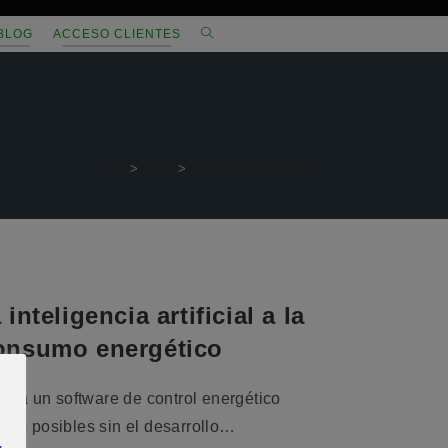
ALTERNAR
BLOG
ACCESO CLIENTES
BÚSQUEDA
DE
LA
>
Blog
>
inteligencia artificial
WEB
inteligencia artificial a la
consumo energético
rta un software de control energético
do posibles sin el desarrollo…