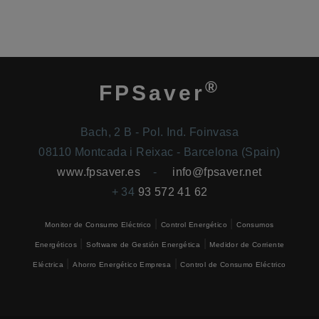
®
FPSaver
Bach, 2 B - Pol. Ind. Foinvasa
08110 Montcada i Reixac - Barcelona (Spain)
www.fpsaver.es
-
info@fpsaver.net
+ 34
93 572 41 62
|
|
Monitor de Consumo Eléctrico
Control Energético
Consumos
|
|
Energéticos
Software de Gestión Energética
Medidor de Corriente
|
|
Eléctrica
Ahorro Energético Empresa
Control de Consumo Eléctrico