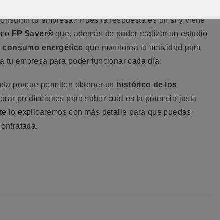
lmente necesitas? ¿Es posible
optimizar la potencia
consumir tu empresa? Pues la respuesta es un sí y viene
omo
FP Saver®
que, además de poder realizar un estudio
e consumo energético
que monitorea tu actividad para
ta tu empresa para poder funcionar cada día.
uda porque permiten obtener un
histórico de los
orar predicciones para saber cuál es la potencia justa
 te lo explicaremos con más detalle para que puedas
contratada.