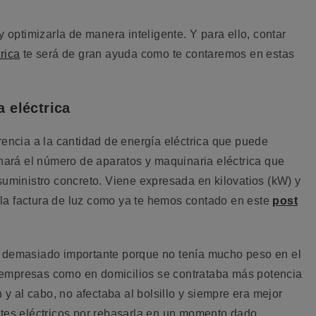
y optimizarla de manera inteligente. Y para ello, contar
rica
te será de gran ayuda como te contaremos en estas
a eléctrica
rencia a la cantidad de energía eléctrica que puede
inará el número de aparatos y maquinaria eléctrica que
suministro concreto. Viene expresada en kilovatios (kW) y
la factura de luz como ya te hemos contado en este
post
 demasiado importante porque no tenía mucho peso en el
en empresas como en domicilios se contrataba más potencia
n y al cabo, no afectaba al bolsillo y siempre era mejor
rtes eléctricos por rebasarla en un momento dado.