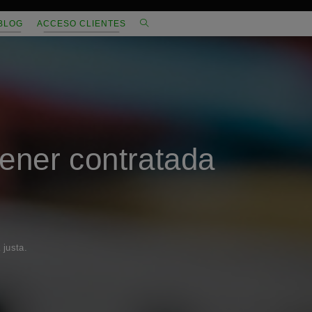
ALTERNAR
BLOG
ACCESO CLIENTES
BÚSQUEDA
DE
LA
WEB
tener contratada
 justa.