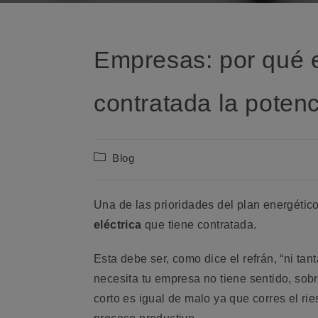
Empresas: por qué e
contratada la potenc
Categoría
Blog
de
la
entrada:
Una de las prioridades del plan energétic
eléctrica
que tiene contratada.
Esta debe ser, como dice el refrán, “ni tan
necesita tu empresa no tiene sentido, sob
corto es igual de malo ya que corres el ri